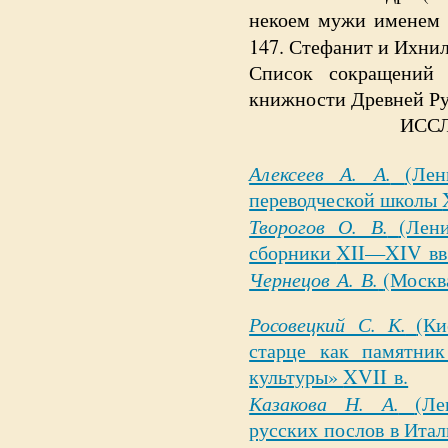
некоем мужи именем 
147. Стефанит и Ихнил
Список сокращений 
книжности Древней Р
ИСС
Алексеев А. А.
(Лен
переводческой школы
Творогов О. В.
(Лени
сборники
XII—XIV вв.
Чернецов А. В.
(Москв
Росовецкий С. К.
(Ки
старце как памятник
культуры»
XVII в.
Казакова Н. А.
(Ле
русских послов в Ита