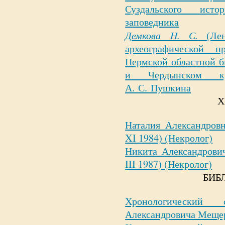
Суздальского истор
заповедника
Демкова Н. С.
(Ле
археографической 
Пермской областной б
и Чердынском кр
А. С. Пушкина
Х
Наталия Александров
XI
1984) (Некролог)
Никита Александрови
III
1987) (Некролог)
БИБ
Хронологический
Александровича Меще