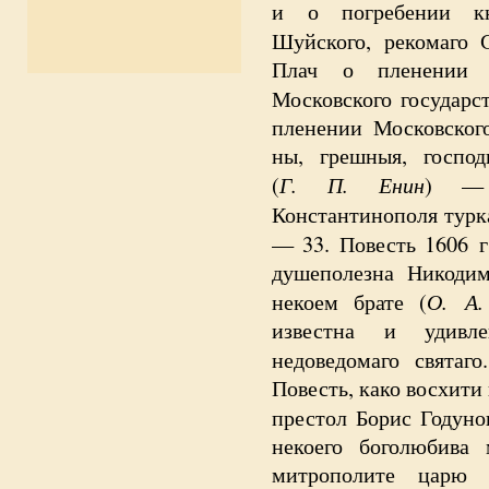
и о погребении кн
Шуйского, рекомаго 
Плач о пленении 
Московского государст
пленении Московского
ны, грешныя, госпо
Г. П. Енин
(
) — 
Константинополя турка
— 33. Повесть 1606 г
душеполезна Никодим
О. А.
некоем брате (
известна и удив
недоведомаго святаго.
Повесть, како восхити
престол Борис Годуно
некоего боголюбива
митрополите царю