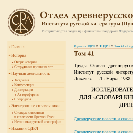
Интернет-портал создан при финансовой поддержке
Федераль
»
»
Издания ОДРЛ
ТОДРЛ
Том 41 - Со
Главная
Том 41
История
Очерк истории
Труды Отдела древнерусс
Сотрудники прошлых лет
Институт русской литера
Научная деятельность
Лихачев. — Л.: Наука, 1988.
Заседания
Конференции
ИССЛЕДОВАТ
Диссертации
Авторефераты
ДЛЯ «СЛОВАРЯ К
Спецкурсы
ДРЕ
Электронные справочники
Словарь книжников
и книжности Древней Руси
Древнерусские повести и сказани
Источники русской агиографии
Издания ОДРЛ
Древнерусские повести и сказани