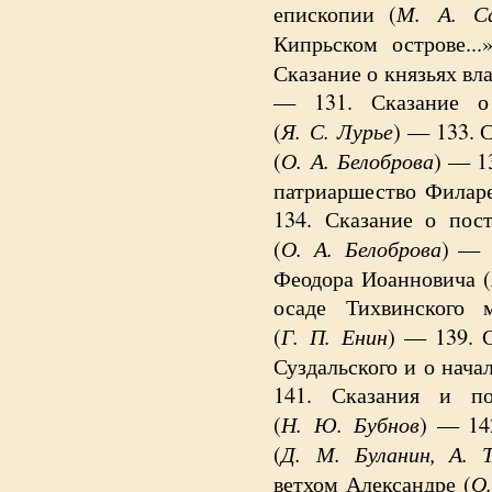
М. А. С
епископии (
Кипрьском острове...
Сказание о князьях вл
— 131. Сказание о 
Я. С. Лурье
(
) — 133. 
О. А. Белоброва
(
) — 1
патриаршество Филар
134. Сказание о пос
О. А. Белоброва
(
) — 
Феодора Иоанновича (
осаде Тихвинского 
Г. П. Енин
(
) — 139. 
Суздальского и о нача
141. Сказания и по
Н. Ю. Бубнов
(
) —
14
Д. М. Буланин, А. 
(
О.
ветхом Александре (