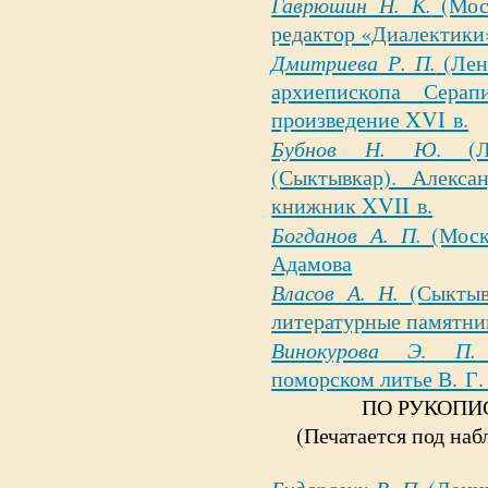
Гаврюшин Н. К.
(Мос
редактор «Диалектики
Дмитриева Р. П.
(Лен
архиепископа Серап
произведение
XVI в.
Бубнов Н. Ю.
(Ле
(Сыктывкар). Алекс
книжник
XVII в.
Богданов А. П.
(Моск
Адамова
Власов А. Н.
(Сыктыв
литературные памятни
Винокурова Э. П.
поморском литье В. Г
ПО РУКОПИ
(Печатается под наб
Бударагин В. П.