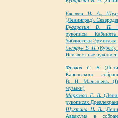
(Ленин
Евсеева И. А., Шух
(Ленинград). Северодв
Бударагин В. П.
рукописи Кабинет
библиотеки Эрмитажа
Склярук В. И.
(Курск),
Неизвестные рукописи
Фролов С. В.
(Лен
Карельского собра
В. И. Малышева. (В
музыки)
Маркелов Г. В.
(Лени
рукописях Древлехра
Шухтина Н. В.
(Лени
Аввакума в собран