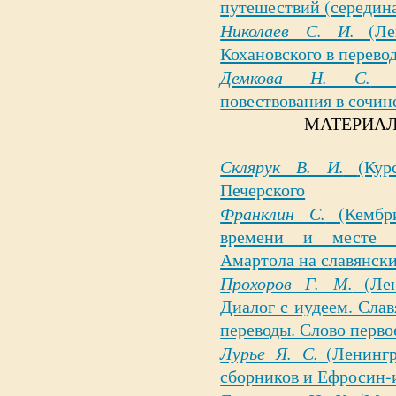
путешествий (середин
Николаев С. И.
(Л
Кохановского в перево
Демкова Н. С.
повествования в сочи
МАТЕРИАЛ
Склярук В. И.
(Кур
Печерского
Франклин С.
(Кембр
времени и месте п
Амартола на славянск
Прохоров Г. М.
(Ле
Диалог с иудеем. Сла
переводы. Слово перво
Лурье Я. С.
(Ленинг
сборников и Ефросин-