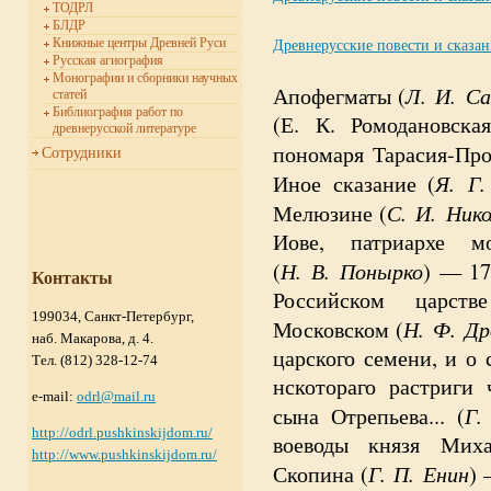
ТОДРЛ
БЛДР
Древнерусские повести и сказани
Книжные центры Древней Руси
Русская агиография
Монографии и сборники научных
Л. И. Са
Апофегматы
(
статей
Библиография работ по
(Е. К. Ромодановска
древнерусской литературе
пономаря Тарасия-Про
Сотрудники
Я. Г.
Иное сказание (
С. И. Нико
Мелюзине (
Иове, патриархе м
Н. В. Понырко
(
) — 17
Контакты
Российском царств
199034, Санкт-Петербург,
Н. Ф. Др
Московском (
наб. Макарова, д. 4.
царского семени, и о 
Тел. (812) 328-12-74
нскотораго растриги
e-mail:
odrl@mail.ru
Г.
сына Отрепьева... (
http://odrl.pushkinskijdom.ru/
воеводы князя Миха
http://www.pushkinskijdom.ru/
Г. П. Енин
Скопина (
) 