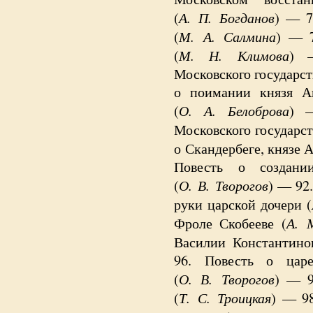
А. П. Богданов
(
) — 7
М. А. Салмина
(
) —
М. Н. Климова
(
) 
Московского государс
о поимании князя А
О. А. Белоброва
(
)
Московского государст
о Скандербеге, князе 
Повесть о создани
О. В. Творогов
(
) — 92
руки царской дочери (
А. 
Фроле Скобееве (
Василии Константино
96. Повесть о цар
О. В. Творогов
(
) — 9
Т. С. Троицкая
(
) — 98