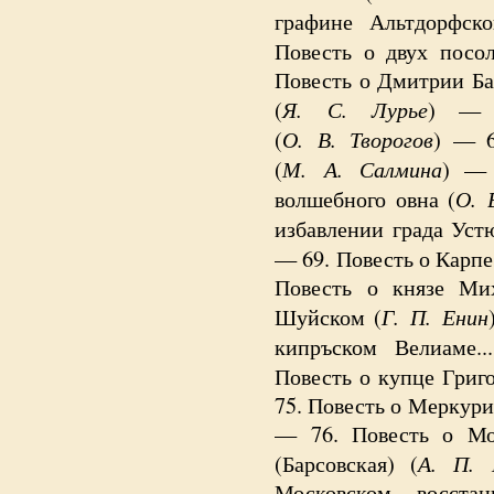
графине Альтдорфск
Повесть о двух посол
Повесть о Дмитрии Ба
Я. С. Лурье
(
) 
О. В. Творогов
(
) — 6
М. А. Салмина
(
) — 
О. 
волшебного овна (
избавлении града Уст
— 69. Повесть о Карпе
Повесть о князе Ми
Г. П. Енин
Шуйском (
кипръском Велиаме..
Повесть о купце Григ
75. Повесть о Меркури
— 76. Повесть о Мо
А. П. 
(Барсовская) (
Московском восстан