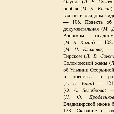
Л. В. Соколо
Олунде (
М. Д. Каган
особая (
взятии и осадном сид
—
106. Повесть об
М. Д
документальная (
Азовском осадно
М. Д. Каган
(
) — 108.
М. Н. Климова
(
) — 
Л. В. Сокол
Тирском (
Л
Соломоновой жены (
об Ульянии Осорьиной
и повесть... о ра
Г. П. Енин
(
) — 121.
О. А. Белоброва
(
) 
Н. Ф. Дробленков
(
Владимирской иконе б
128. Сказание о за