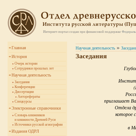
Интернет-портал создан при финансовой поддержке
Федераль
»
Главная
Научная деятельность
Заседан
Заседания
История
Очерк истории
Глубо
Сотрудники прошлых лет
Научная деятельность
Инстит
Заседания
Конференции
Диссертации
Росс
Авторефераты
приглашает Ва
Спецкурсы
Отдела д
Электронные справочники
которое 
Словарь книжников
и книжности Древней Руси
Источники русской агиографии
в М
Издания ОДРЛ