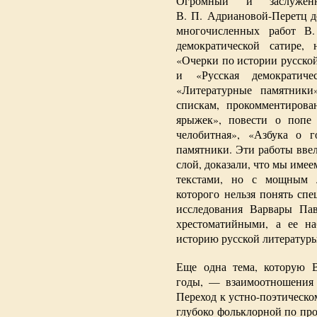
Огромный и заслужен
В. П. Адриановой-Перетц д
многочисленных работ В.
демократической сатире,
«Очерки по истории русской
и «Русская демократиче
«Литературные памятники
спискам, прокомментиров
ярыжек», повести о попе 
челобитная», «Азбука о 
памятники. Эти работы вве
слой, доказали, что мы име
текстами, но с мощным л
которого нельзя понять сп
исследования Варвары Па
хрестоматийными, а ее н
историю русской литературы
Еще одна тема, которую В
годы, — взаимоотношения 
Переход к устно-поэтическо
глубоко фольклорной по про