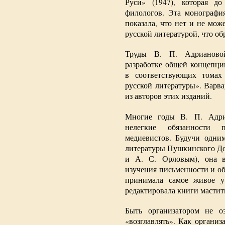
Руси» (1947), которая д
филологов. Эта монография
показала, что нет и не мо
русской литературой, что об
Труды В. П. Адрианово
разработке общей концепци
в соответствующих томах
русской литературы». Варв
из авторов этих изданий.
Многие годы В. П. Адриа
нелегкие обязанности 
медиевистов. Будучи одним
литературы Пушкинского До
и А. С. Орловым), она в 
изучения письменности и о
принимала самое живое у
редактировала книги мастит
Быть организатором не о
«возглавлять». Как организ