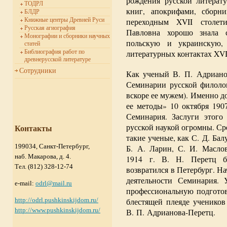
рождения русской литера
ТОДРЛ
книг, апокрифами, сборн
БЛДР
Книжные центры Древней Руси
переходным XVII столет
Русская агиография
Павловна хорошо знала с
Монографии и сборники научных
польскую и украинскую, 
статей
Библиография работ по
литературных контактах XVI
древнерусской литературе
Сотрудники
Как ученый В. П. Адриано
Семинарии русской филолог
вскоре ее мужем). Именно 
ее методы» 10 октября 190
Семинария. Заслуги этого
русской наукой огромны. С
Контакты
такие ученые, как С. Д. Бал
199034, Санкт-Петербург,
Б. А. Ларин, С. И. Маслов
наб. Макарова, д. 4.
1914 г. В. Н. Перетц б
Тел. (812) 328-12-74
возвратился в Петербург. Н
деятельности Семинария.
e-mail:
odrl@mail.ru
профессиональную подготов
блестящей плеяде учеников
http://odrl.pushkinskijdom.ru/
http://www.pushkinskijdom.ru/
В. П. Адрианова-Перетц.