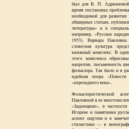
был для В. П. Адриановой
время постановка проблемы
необходимой для развития 
обширных статьях, публико
литературы» и в специаль
например, «Русское народно
1953), Варвара Павловна
словесная культура пред
книжный комплекс. В одни
этого комплекса обрисовы
напротив, письменность ши
фольклора. Так было и в р
идейная опора «Повести
«переходного века».
Фольклористический асп
Павловной в ее многочислен
«Задонщине», в частности
Игореве и памятники русск
аспект ощутим и в замечат
стилистики — в монографи