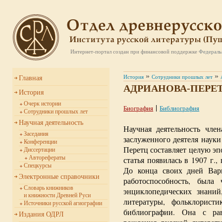
Интернет-портал создан при финансовой поддержке
Федераль
»
»
История
Сотрудники прошлых лет
Главная
АДРИАНОВА-ПЕРЕТЦ 
История
Очерк истории
|
Биография
Библиография
Сотрудники прошлых лет
Научная деятельность
Научная деятельность чле
Заседания
заслуженного деятеля нау
Конференции
Перетц составляет целую эп
Диссертации
Авторефераты
статья появилась в 1907 г.,
Спецкурсы
До конца своих дней Вар
Электронные справочники
работоспособность, была
Словарь книжников
энциклопедических знаний
и книжности Древней Руси
литературы, фольклористик
Источники русской агиографии
библиографии. Она с ра
Издания ОДРЛ