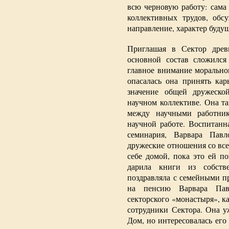
всю черновую работу: сама
коллективных трудов, обс
направление, характер будущ
Приглашая в Сектор древн
основной состав сложился
главное внимание морально
опасалась она принять кар
значение общей дружеско
научном коллективе. Она та
между научными работник
научной работе. Воспитанн
семинария, Варвара Павл
дружеские отношения со все
себе домой, пока это ей по
дарила книги из собств
поздравляла с семейными п
на пенсию Варвара Пав
секторского «монастыря», к
сотрудники Сектора. Она у
Дом, но интересовалась его