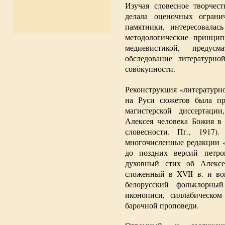
Изучая словесное творчес
делала оценочных ограни
памятники, интересовалас
методологические принци
медиевистикой, предусм
обследование литературн
совокупности.
Реконструкция «литературн
на Руси сюжетов была пр
магистерской диссертаци
Алексея человека Божия в 
словесности. Пг., 1917)
многочисленные редакции «
до поздних версий петро
духовный стих об Алексе
сложенный в XVII в. и во
белорусский фольклорны
иконописи, силлабическом
барочной проповеди.