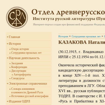
Интернет-портал создан при финансовой поддержке
Федераль
»
»
История
Сотрудники прошлых лет
Главная
КАЗАКОВА Наталия
История
Очерк истории
(30.12.1915, г. Владикавка
Сотрудники прошлых лет
ИРЛИ с 25.12.1954 по 01.12.
Научная деятельность
Заседания
Окончила исторический факу
Конференции
кандидатскую диссертацию 
Диссертации
в конце
XIV—1-й пол. 
Авторефераты
Спецкурсы
литературы в должности с
Электронные справочники
преподаванием в ЛГУ. Обла
Словарь книжников
XVI вв., русская публицис
и книжности Древней Руси
ТОДРЛ. В соавторстве с И.
Источники русской агиографии
«Русь и Прибалтика в
XI
Издания ОДРЛ