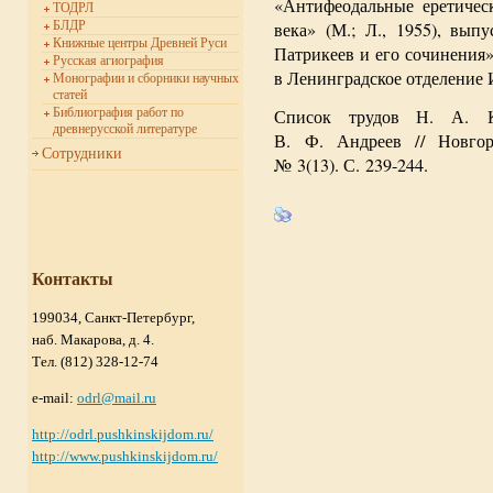
«Антифеодальные еретиче
ТОДРЛ
БЛДР
века» (М.; Л., 1955), вы
Книжные центры Древней Руси
Патрикеев и его сочинения» 
Русская агиография
в Ленинградское отделение
Монографии и сборники научных
статей
Библиография работ по
Список трудов Н. А. К
древнерусской литературе
В. Ф. Андреев // Новгор
Сотрудники
№ 3(13). С. 239-244.
Контакты
199034, Санкт-Петербург,
наб. Макарова, д. 4.
Тел. (812) 328-12-74
e-mail:
odrl@mail.ru
http://odrl.pushkinskijdom.ru/
http://www.pushkinskijdom.ru/