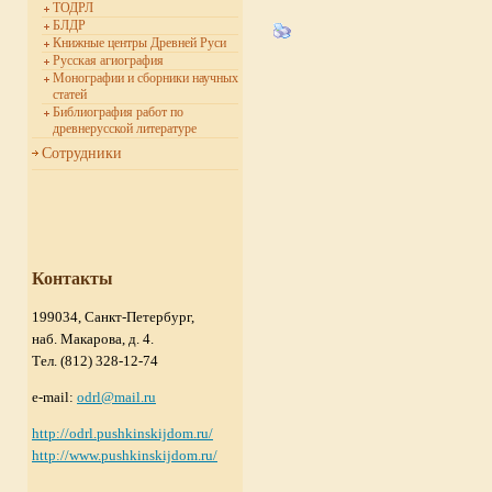
ТОДРЛ
БЛДР
Книжные центры Древней Руси
Русская агиография
Монографии и сборники научных
статей
Библиография работ по
древнерусской литературе
Сотрудники
Контакты
199034, Санкт-Петербург,
наб. Макарова, д. 4.
Тел. (812) 328-12-74
e-mail:
odrl@mail.ru
http://odrl.pushkinskijdom.ru/
http://www.pushkinskijdom.ru/