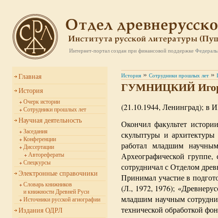
Интернет-портал создан при финансовой поддержке
Федераль
»
»
История
Сотрудники прошлых лет
Главная
ГУМНИЦКИЙ Игор
История
Очерк истории
(21.10.1944, Ленинград); в И
Сотрудники прошлых лет
Научная деятельность
Окончил факультет истории
Заседания
скульптуры и архитектуры 
Конференции
работал младшим научн
Диссертации
Археографической группе, 
Авторефераты
Спецкурсы
сотрудничал с Отделом дре
Электронные справочники
Принимал участие в подгото
Словарь книжников
(Л., 1972, 1976); «Древнеру
и книжности Древней Руси
младшим научным сотрудник
Источники русской агиографии
технической обработкой фон
Издания ОДРЛ